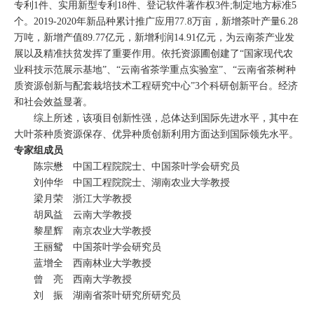
专利1件、实用新型专利18件、登记软件著作权3件;制定地方标准5
个。2019-2020年新品种累计推广应用77.8万亩，新增茶叶产量6.28
万吨，新增产值89.77亿元，新增利润14.91亿元，为云南茶产业发
展以及精准扶贫发挥了重要作用。依托资源圃创建了“国家现代农
业科技示范展示基地”、“云南省茶学重点实验室”、“云南省茶树种
质资源创新与配套栽培技术工程研究中心”3个科研创新平台。经济
和社会效益显著。
综上所述，该项目创新性强，总体达到国际先进水平，其中在
大叶茶种质资源保存、优异种质创新利用方面达到国际领先水平。
专家组成员
陈宗懋 中国工程院院士、中国茶叶学会研究员
刘仲华 中国工程院院士、湖南农业大学教授
梁月荣 浙江大学教授
胡凤益 云南大学教授
黎星辉 南京农业大学教授
王丽鸳 中国茶叶学会研究员
蓝增全 西南林业大学教授
曾 亮 西南大学教授
刘 振 湖南省茶叶研究所研究员