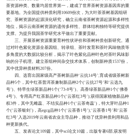
茶资源种类、数量均居世界第一，建成了世界茶树资源基因库的重
要基地。为全国提供种质利用10609份次，为大叶茶茶树基因组研
究、茶树资源的起源演化研究，确立云南省茶树资源起源和多样性
地位，揭示云南茶树资源的遗传多样性、群体结构独特等研究提供
支撑。为提升我国茶学研究水平做出了重要贡献。
三、开展茶树资源重要育种性状评价和茶树种质创新研究。通
过对叶色紫化资源全基因组、转录组、茶叶发育和茶叶风味物质等
多角度的大数据比较分析，揭示了叶色紫化品种叶色对茶叶风味影
响的分子机理。建立茶组种间杂交技术体系，创制新种质1537份，
其中优异种质材料207份。
四、选育出国家级高产茶树新品种‘云抗14号’;育成省级茶树新
品种5个，其中红茶普洱茶兼制新品种2个(‘云抗27号’和‘云选九
号’)、特早生绿茶新品种1个(‘73-8号’)、高香绿茶新品种1个(‘佛香
4号’)、专用高产红茶新品种1个(‘云茶红3号’);获得国家植物新品种
权3件，其中无雌蕊、不结实品种1个(‘云茶奇蕊’)，特大芽叶品种1
个(‘云茶银剑’)，高egcg品种1个(‘云茶香1号’);‘云茶香1号’和‘云茶
红3号’入选2019年云南省农业主导品种，推动了优异种质利用和品
种更新换代。
五、发表论文109篇，其中sci论文10篇，出版专著6部;获发明