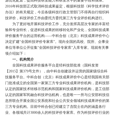
源优化配置，提高科技研发能力和研发水平的重要手段和保障。
2016年科技部正式取消科技成果鉴定，根据科技部《科学技术评价
办法》的有关规定，今后各级科技行政主管部门不得再自行组织科
技评价，科技评价工作由委托方委托第三方专业评价机构进行。
为了更好地开展科技评价工作，充分发挥高层次专家的丰富经
验和专业特长，促进科技成果的转移转化和产业化，全国科技成果
评价服务平台的运营机构——中科合创（北京）科技成果评价中心
决定扩建“全国科技评价专家库”。现向全国的高校、院所、企事业
单位等单位公开征集“全国科技评价专家库”入库专家。现就有关事
项介绍如下：
一、机构简介
全国科技成果评价服务平台是经科技部批准（国科发资
【2015】第379号文件），由中科合创建设并运营的国家级综合科
技服务平台。中科合创（北京）科技成果评价中心是经我国有关部
门批准成立的全国第一家第三方专业科技成果评价机构，是科技部
认定的国家技术转移示范机构和国家科技成果评价机构，是工信部
认定的国家军民融合科技评估机构，也是唯一一所与公安部科技信
息所联合开展全国公安系统和社会公共安全领域科技成果评价的第
三方专业机构。目前中科合创已经建立了含院士在内的涵盖各行
业、各领域共计3000余人的科技评价专家库。作为科技评价行业的