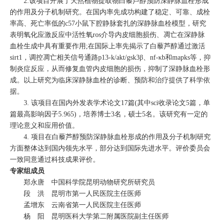
2.该项目开展了天然植物提取物白藜芦醇预防深静脉血栓形成
的作用及分子机制研究。在国内率先成功构建了稳定、可靠、成栓
率高、死亡率低的c57小鼠下腔静脉套扎的深静脉血栓模型，研究
表明氧化应激反应中活性氧ros介导内皮细胞损伤、凋亡在深静脉
血栓生成中具有重要作用;在国际上率先揭示了白藜芦醇通过激活
sirt1，调控凋亡相关信号通路p13-k/akt/gsk3β、nf-κb和mapks等，抑
制炎症反应，从而修复血管内皮细胞的损伤，抑制了深静脉血栓形
成。以上研究为临床深静脉血栓的诊断、预防和治疗提供了科学依
据。
3. 该项目在国内外发表学术论文17篇(其中sci收录论文5篇，单
篇最高影响因子5.965)，培养博士3名，硕士5名。该研究有一定的
理论意义和应用价值。
4. 项目在白藜芦醇预防深静脉血栓形成的作用及分子机制研究
方面整体达到国内领先水平，部分达到国际先进水平。评价委员会
一致同意通过科技成果评价。
专家组成员
郑永唐 中国科学院昆明动物研究所研究员
段 洪 昆明市第一人民医院主任医师
孟增东 云南省第一人民医院主任医师
杨 阳 昆明医科大学第二附属医院副主任医师