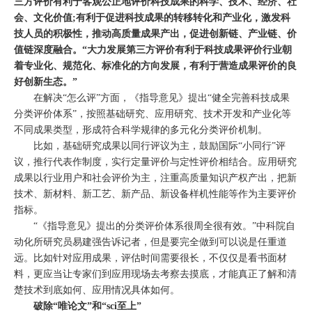
三方评价有利于客观公正地评价科技成果的科学、技术、经济、社
会、文化价值;有利于促进科技成果的转移转化和产业化，激发科
技人员的积极性，推动高质量成果产出，促进创新链、产业链、价
值链深度融合。“大力发展第三方评价有利于科技成果评价行业朝
着专业化、规范化、标准化的方向发展，有利于营造成果评价的良
好创新生态。”
在解决“怎么评”方面，《指导意见》提出“健全完善科技成果
分类评价体系”，按照基础研究、应用研究、技术开发和产业化等
不同成果类型，形成符合科学规律的多元化分类评价机制。
比如，基础研究成果以同行评议为主，鼓励国际“小同行”评
议，推行代表作制度，实行定量评价与定性评价相结合。应用研究
成果以行业用户和社会评价为主，注重高质量知识产权产出，把新
技术、新材料、新工艺、新产品、新设备样机性能等作为主要评价
指标。
“《指导意见》提出的分类评价体系很周全很有效。”中科院自
动化所研究员易建强告诉记者，但是要完全做到可以说是任重道
远。比如针对应用成果，评估时间需要很长，不仅仅是看书面材
料，更应当让专家们到应用现场去考察去摸底，才能真正了解和清
楚技术到底如何、应用情况具体如何。
破除“唯论文”和“sci至上”