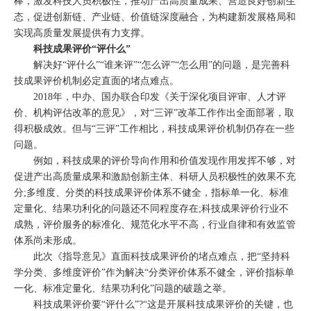
棒，激发科技人员积极性，推动产出高质量成果、营造良好创新生
态，促进创新链、产业链、价值链深度融合，为构建新发展格局和
实现高质量发展提供有力支撑。
科技成果评价“评什么”
解决好“评什么”“谁来评”“怎么评”“怎么用”的问题，是完善科
技成果评价机制必定直面的堵点难点。
2018年，中办、国办联合印发《关于深化项目评审、人才评
价、机构评估改革的意见》，对“三评”改革工作作出全面部署，取
得积极成效。但与“三评”工作相比，科技成果评价机制仍存在一些
问题。
例如，科技成果的评价导向作用和价值发现作用发挥不够，对
促进产出高质量成果和激励创新主体、科研人员积极性的效果不充
分;多维度、分类的科技成果评价体系不健全，指标单一化、标准
定量化、结果功利化的问题还不同程度存在;科技成果评价行业不
成熟，评价服务的标准化、规范化水平不高，行业自律和有效监管
体系尚未形成。
此次《指导意见》直面科技成果评价的堵点难点，把“坚持科
学分类、多维度评价”作为解决“分类评价体系不健全，评价指标单
一化、标准定量化、结果功利化”问题的破题之举。
科技成果评价要“评什么”?“这是开展科技成果评价的关键，也