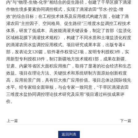
内”与“物理-生物-化学”相结合的促生路径，创建了干旱区膜下滴灌
作物生境多要素协同调控模式，实现了滴灌农田“节水-控盐-增
效”的综合目标；在工程技术体系及应用模式构建方面，创建了滴
灌农田“主控因子、空间格局、促生路径”三维度水盐调控工程技术
体系，研发了低成本、高效能滴灌关键设备，制定了首部《盐渍化
区域棉花膜下滴灌技术规程》，构建了不同水质和土壤盐渍化程度
的滴灌农田水盐调控应用模式。项目研究成果丰富，出版专著4
部，发表论文120篇，软件著作权登记1项，发明专利授权3件，实
用新型专利授权18件，制订新疆地方技术规程1部，成果在新疆、
甘肃、内蒙等省区大面积应用推广，取得了显著的社会经济和生态
效益。项目在理论方法、关键技术和系统研制方面原始创新程度
高，应用前景广阔，具有巨大推广应用价值。项目总体达国际领先
水平。经专家组全面审核，与会专家一致同意，“干旱区滴灌农田
三维度水盐协同调控理论技术研究及应用”项目通过科技成果评
价。
返回列表