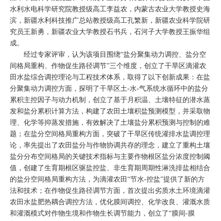
水利水电科学研究院教授级高工李益农，内蒙古农业大学教授史海
滨，新疆水利科技推广总站教授级高工孔繁新，新疆农业科学院研
究员王新勇，新疆农业大学教授石书兵，石河子大学教授王振华组
成。
经过专家评审，认为该项目围绕“盐分聚集动力调控、盐分空
间格局重构、作物促生路径调节”三个维度，创立了干旱区滴灌农
田水盐综合调控理论与工程技术体系，取得了以下创新成果：在盐
分聚集动力调控方面，探明了干旱区土-水-气系统水循环中的盐分
累积主控因子与动力机制，创立了基于月积温、土壤特征的潜水蒸
发和盐分累积计算方法，构建了农田土壤积盐预测模型，并采取物
理、化学等抑蒸发措施，有效解决了土壤盐分累积预测与控制的难
题；在盐分空间格局重构方面，突破了干旱区传统灌排水盐调控理
论，率先提出了农田盐分与作物协调共存的理念，建立了重构土壤
盐分分布空间格局的关键技术指标与主要作物根区盐分浓度控制阈
值，创建了生育期根区驱盐控盐、非生育期周期性淋洗排盐相结合
的盐分空间格局重构方法，为滴灌农田“节水-控盐”提供了新的方
法和技术；在作物促生路径调节方面，首次提出劣质水土环境滴灌
农田水盐肥热耦合调控方法，优化膜间调控、化学改良、灌溉水质
和灌溉模式对作物生境和作物生长调节能力，创立了“膜间-膜